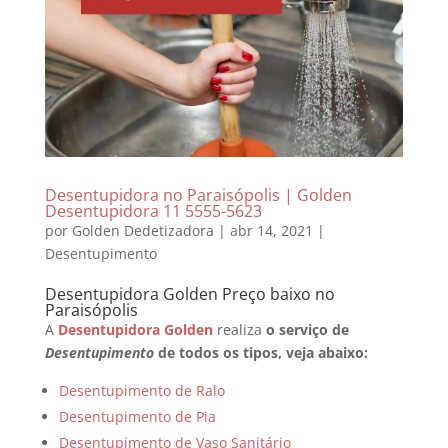
Desentupidora no Paraisópolis | Golden
Desentupidora 11 5555-5623
por
Golden Dedetizadora
|
abr 14, 2021
|
Desentupimento
Desentupidora Golden Preço baixo no
Paraisópolis
A
Desentupidora Golden
realiza
o serviço de
Desentupimento
de todos os tipos, veja abaixo:
Desentupimento de Ralo
Desentupimento de Pia
Desentupimento de Vaso Sanitário