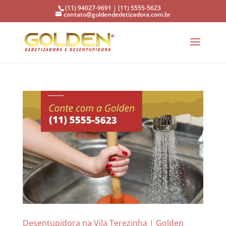
(11) 94027-9691 | (11) 5555-5623
contato@goldendedetizadora.com.br
Desentupidora na Vila Terezinha | Golden