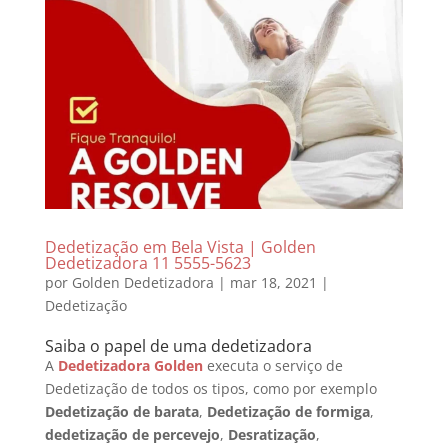
Dedetização em Bela Vista | Golden
Dedetizadora 11 5555-5623
por
Golden Dedetizadora
|
mar 18, 2021
|
Dedetização
Saiba o papel de uma dedetizadora
A
Dedetizadora Golden
executa o serviço de
Dedetização de todos os tipos, como por exemplo
Dedetização de barata
,
Dedetização de formiga
,
dedetização de percevejo
,
Desratização
,