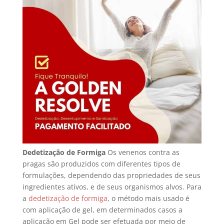
Dedetização de Formiga
Os venenos contra as
pragas são produzidos com diferentes tipos de
formulações, dependendo das propriedades de seus
ingredientes ativos, e de seus organismos alvos. Para
a
dedetização de formiga
, o método mais usado é
com aplicação de gel, em determinados casos a
aplicação em Gel pode ser efetuada por meio de