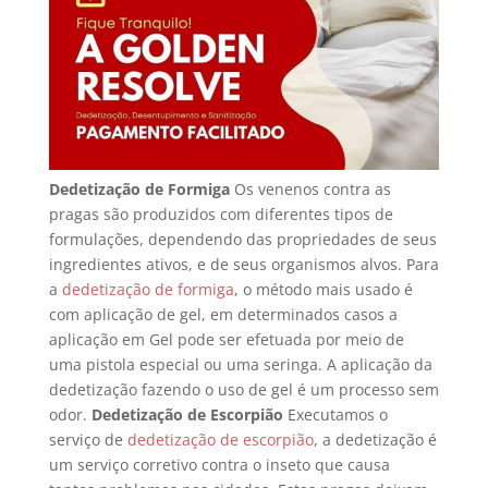
Dedetização de Formiga
Os venenos contra as
pragas são produzidos com diferentes tipos de
formulações, dependendo das propriedades de seus
ingredientes ativos, e de seus organismos alvos. Para
a
dedetização de formiga
, o método mais usado é
com aplicação de gel, em determinados casos a
aplicação em Gel pode ser efetuada por meio de
uma pistola especial ou uma seringa. A aplicação da
dedetização fazendo o uso de gel é um processo sem
odor.
Dedetização de Escorpião
Executamos o
serviço de
dedetização de escorpião
, a dedetização é
um serviço corretivo contra o inseto que causa