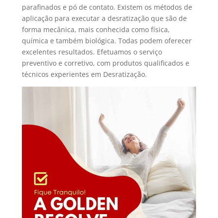
parafinados e pó de contato. Existem os métodos de
aplicação para executar a desratização que são de
forma mecânica, mais conhecida como física,
química e também biológica. Todas podem oferecer
excelentes resultados. Efetuamos o serviço
preventivo e corretivo, com produtos qualificados e
técnicos experientes em Desratização.