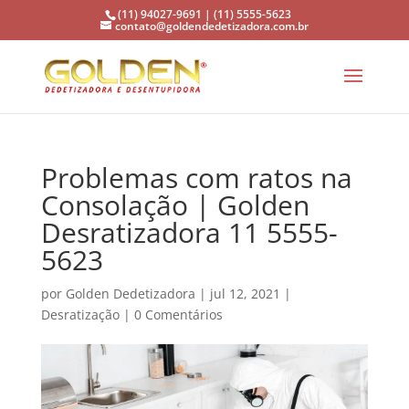
(11) 94027-9691 | (11) 5555-5623
contato@goldendedetizadora.com.br
Problemas com ratos na
Consolação | Golden
Desratizadora 11 5555-
5623
por
Golden Dedetizadora
|
jul 12, 2021
|
Desratização
|
0 Comentários