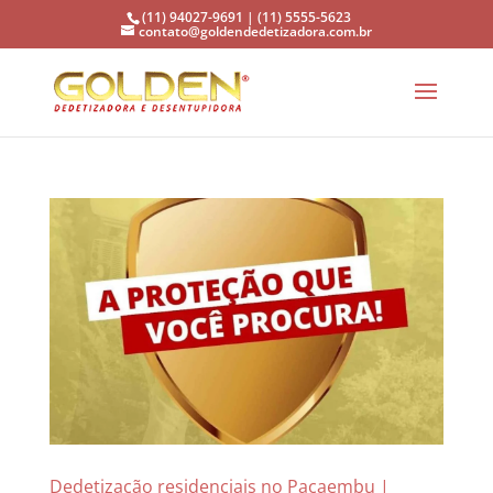
(11) 94027-9691 | (11) 5555-5623
contato@goldendedetizadora.com.br
Dedetização residenciais no Pacaembu |