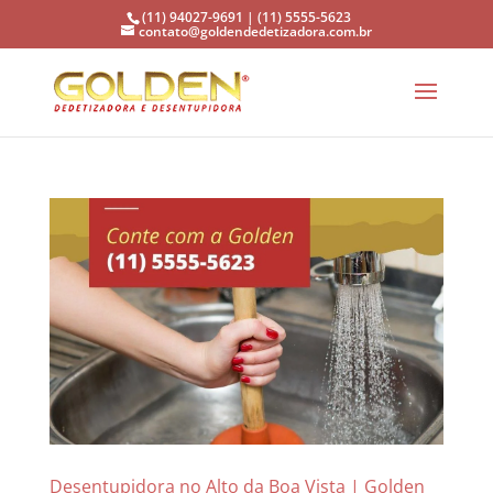
(11) 94027-9691 | (11) 5555-5623
contato@goldendedetizadora.com.br
Desentupidora no Alto da Boa Vista | Golden