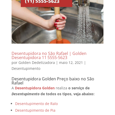
Desentupidora no São Rafael | Golden
Desentupidora 11 5555-5623
por
Golden Dedetizadora
|
maio 12, 2021
|
Desentupimento
Desentupidora Golden Preço baixo no São
Rafael
A
Desentupidora Golden
realiza
o serviço de
Desentupimento
de todos os tipos, veja abaixo:
Desentupimento de Ralo
Desentupimento de Pia