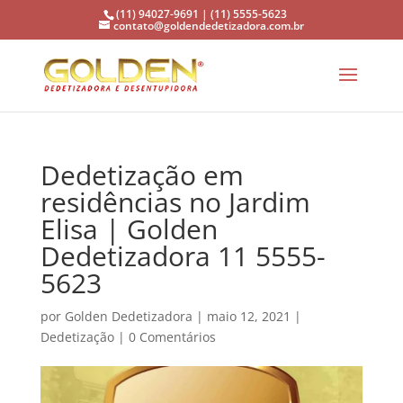
(11) 94027-9691 | (11) 5555-5623
contato@goldendedetizadora.com.br
Dedetização em
residências no Jardim
Elisa | Golden
Dedetizadora 11 5555-
5623
por
Golden Dedetizadora
|
maio 12, 2021
|
Dedetização
|
0 Comentários