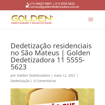
(11) 94027-9691 | (11) 5555-5623
contato@goldendedetizadora.com.br
Dedetização residenciais
no São Mateus | Golden
Dedetizadora 11 5555-
5623
por
Golden Dedetizadora
|
maio 12, 2021
|
Dedetização
|
0 Comentários