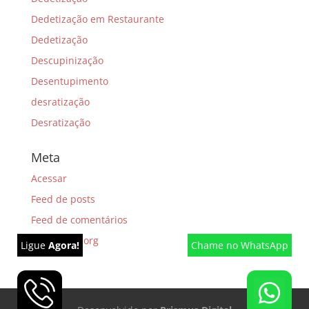
Dedetização em Restaurante
Dedetização
Descupinização
Desentupimento
desratização
Desratização
Meta
Acessar
Feed de posts
Feed de comentários
WordPress.org
Ligue
Agora!
Chame
no WhatsApp