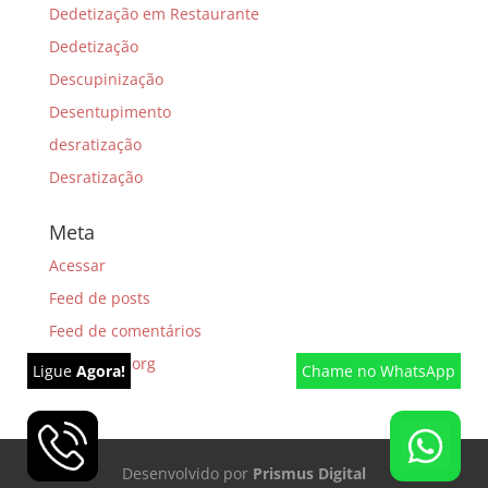
Dedetização em Restaurante
Dedetização
Descupinização
Desentupimento
desratização
Desratização
Meta
Acessar
Feed de posts
Feed de comentários
WordPress.org
Ligue
Agora!
Chame
no WhatsApp
Desenvolvido por
Prismus Digital