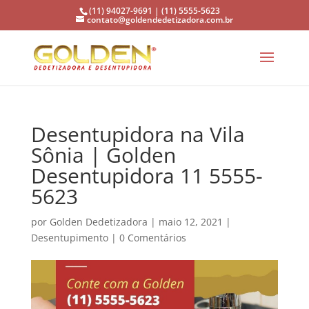
(11) 94027-9691 | (11) 5555-5623
contato@goldendedetizadora.com.br
Desentupidora na Vila
Sônia | Golden
Desentupidora 11 5555-
5623
por
Golden Dedetizadora
|
maio 12, 2021
|
Desentupimento
|
0 Comentários