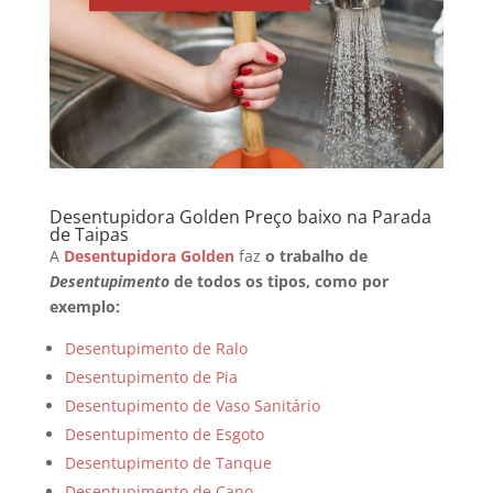
Desentupidora Golden Preço baixo na Parada
de Taipas
A
Desentupidora Golden
faz
o trabalho de
Desentupimento
de todos os tipos, como por
exemplo:
Desentupimento de Ralo
Desentupimento de Pia
Desentupimento de Vaso Sanitário
Desentupimento de Esgoto
Desentupimento de Tanque
Desentupimento de Cano