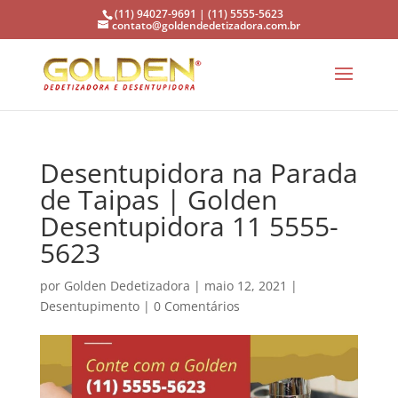
(11) 94027-9691 | (11) 5555-5623
contato@goldendedetizadora.com.br
Desentupidora na Parada
de Taipas | Golden
Desentupidora 11 5555-
5623
por
Golden Dedetizadora
|
maio 12, 2021
|
Desentupimento
|
0 Comentários