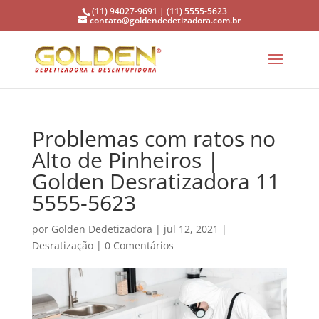
(11) 94027-9691 | (11) 5555-5623
contato@goldendedetizadora.com.br
Problemas com ratos no
Alto de Pinheiros |
Golden Desratizadora 11
5555-5623
por
Golden Dedetizadora
|
jul 12, 2021
|
Desratização
|
0 Comentários