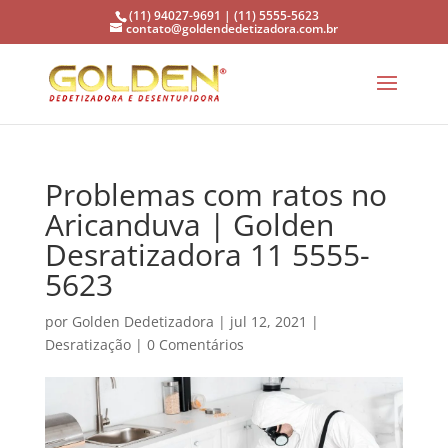
(11) 94027-9691 | (11) 5555-5623
contato@goldendedetizadora.com.br
Problemas com ratos no
Aricanduva | Golden
Desratizadora 11 5555-
5623
por
Golden Dedetizadora
|
jul 12, 2021
|
Desratização
|
0 Comentários