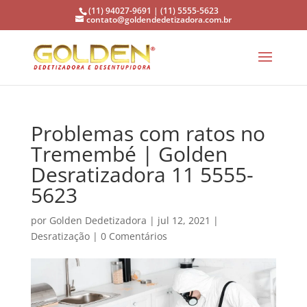
(11) 94027-9691 | (11) 5555-5623
contato@goldendedetizadora.com.br
Problemas com ratos no
Tremembé | Golden
Desratizadora 11 5555-
5623
por
Golden Dedetizadora
|
jul 12, 2021
|
Desratização
|
0 Comentários